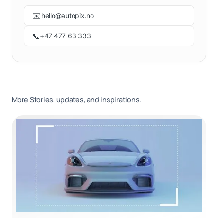
✉️
hello@autopix.no
📞
+47 477 63 333
More Stories, updates, and inspirations.