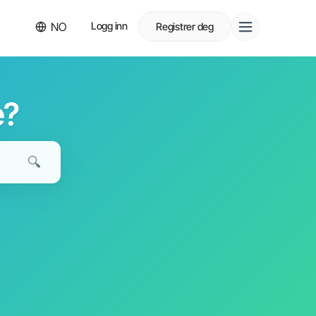
NO
Logg inn
Registrer deg
e?
🔍