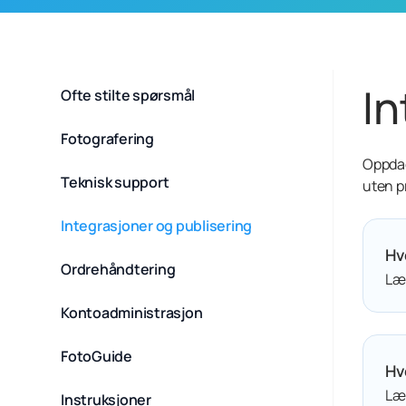
In
Ofte stilte spørsmål
Fotografering
Oppdag
Teknisk support
uten p
Integrasjoner og publisering
Hv
Ordrehåndtering
Lær
Kontoadministrasjon
FotoGuide
Hv
Lær
Instruksjoner