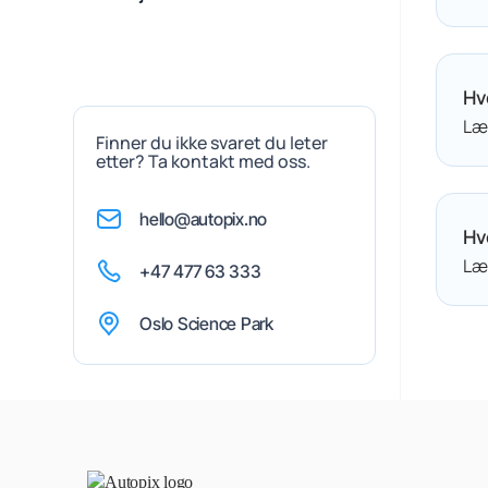
Hv
Lær
Finner du ikke svaret du leter
etter? Ta kontakt med oss.
hello@autopix.no
Hv
Lær
+47 477 63 333
Oslo Science Park